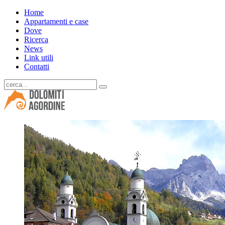
Home
Appartamenti e case
Dove
Ricerca
News
Link utili
Contatti